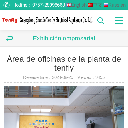
Hotline：
0757-28996668
English
中文
Russian
Arabic
Exhibición empresarial
Área de oficinas de la planta de
tenfly
Release time：2024-08-29 Viewed：
9495