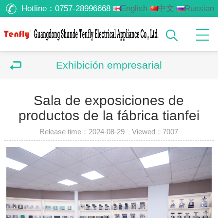
Hotline：
0757-28996668
English
中文
Russian
Arabic
Exhibición empresarial
Sala de exposiciones de
productos de la fábrica tianfei
Release time：2024-08-29 Viewed：
7007