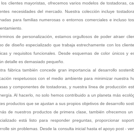
 los clientes mayoristas, ofrecemos varios modelos de tostadoras, ca
rentes necesidades del mercado. Nuestra colección incluye tostado
nadas para familias numerosas o entornos comerciales e incluso to
lentamiento.
érminos de personalización, estamos orgullosos de poder atraer clien
po de diseño especializado que trabaja estrechamente con los client
ticas y requisitos funcionales. Desde esquemas de color únicos y e
ún detalle es demasiado pequeño.
tra fábrica también concede gran importancia al desarrollo sostenib
icación respetuosos con el medio ambiente para minimizar nuestra hu
asas y componentes de tostadoras, y nuestra línea de producción est
nergía. Al hacerlo, no solo hemos contribuido a un planeta más ecol
ntes productos que se ajustan a sus propios objetivos de desarrollo sost
ás de nuestros productos de primera clase, también ofrecemos un e
cializado está listo para responder preguntas, proporcionar sopo
rrolle sin problemas. Desde la consulta inicial hasta el apoyo post - 