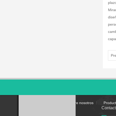
plaz
Mira
dise
pers
camb
capa
Pr
HOME
Sobre nosotros
Produc
Contac