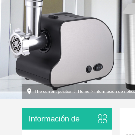
The current position：
Home
>
Información de notici
Información de