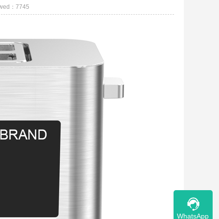
ewed：
7745
WhatsApp