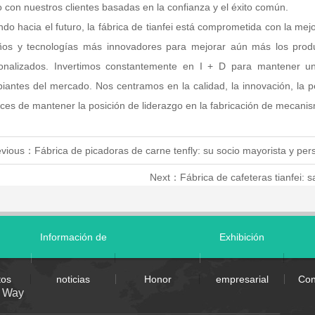
o con nuestros clientes basadas en la confianza y el éxito común.
ndo hacia el futuro, la fábrica de tianfei está comprometida con la mej
ños y tecnologías más innovadores para mejorar aún más los produ
onalizados. Invertimos constantemente en I + D para mantener una
iantes del mercado. Nos centramos en la calidad, la innovación, la p
ces de mantener la posición de liderazgo en la fabricación de mecani
evious：
Fábrica de picadoras de carne tenfly: su socio mayorista y per
Next：
Fábrica de cafeteras tianfei: 
Información de
Exhibición
tos
noticias
Honor
empresarial
Con
t Way