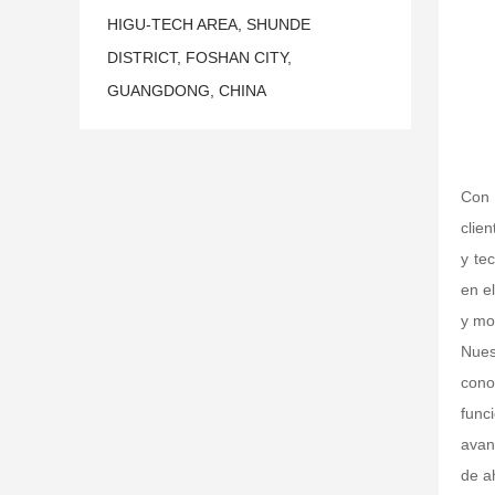
HIGU-TECH AREA, SHUNDE
DISTRICT, FOSHAN CITY,
GUANGDONG, CHINA
Con 
clie
y te
en e
y mo
Nues
cono
func
avan
de a