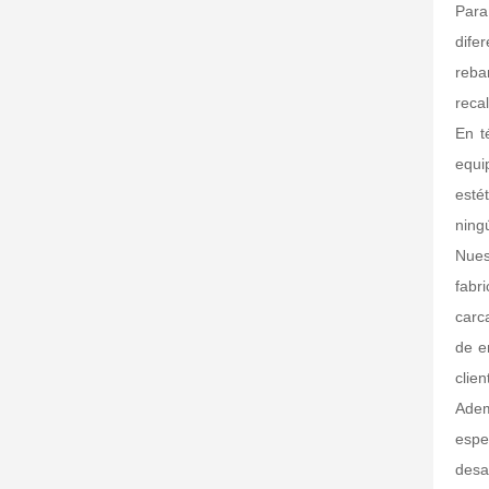
Para
dife
reba
reca
En t
equi
esté
ning
Nues
fabr
carc
de e
clie
Adem
espe
desa