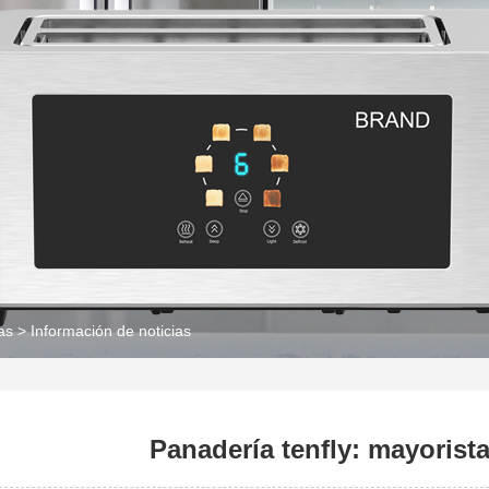
as
>
Información de noticias
Panadería tenfly: mayorist