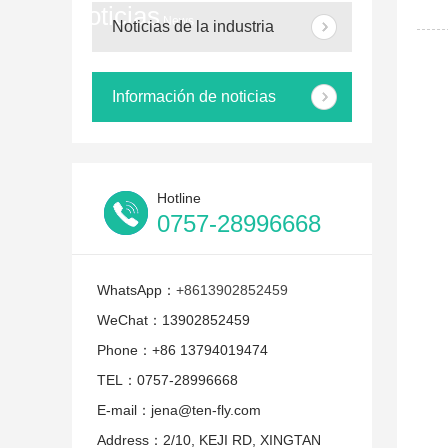
noticias
News
Noticias de la industria
Información de noticias
Hotline
0757-28996668
WhatsApp：
+8613902852459
WeChat：13902852459
Phone：+86 13794019474
TEL：0757-28996668
E-mail：jena@ten-fly.com
Address：2/10, KEJI RD, XINGTAN