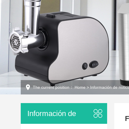
The current position：
Home
>
Información de notici
Información de
F