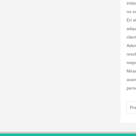
inst
no s
En el
adqu
clie
Adem
reso
mejo
Mira
avan
pers
Pr