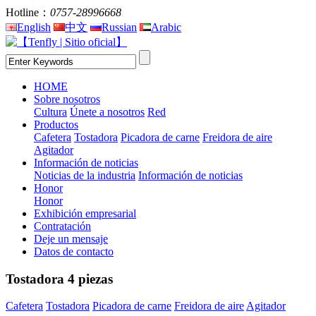
Hotline：
0757-28996668
English
中文
Russian
Arabic
HOME
Sobre nosotros
Cultura
Únete a nosotros
Red
Productos
Cafetera
Tostadora
Picadora de carne
Freidora de aire
Agitador
Información de noticias
Noticias de la industria
Información de noticias
Honor
Honor
Exhibición empresarial
Contratación
Deje un mensaje
Datos de contacto
Tostadora 4 piezas
Cafetera
Tostadora
Picadora de carne
Freidora de aire
Agitador