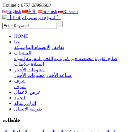
Hotline：
0757-28996668
English
中文
Spanish
Russian
HOME
عنا
ثقافة .
الانضمام إلينا
شبكة
المنتجات
صانع القهوة
محمصة خبز كهربائية
اللحم المفرمة
الهواء
المقلاة
خلاطات
معلومات الأخبار
صناعة الأخبار
معلومات الأخبار
شرف
شرف
عرض الأعمال
التجنيد
اترك رسالة
طريقة الاتصال
خلاطات
صانع القهوة
محمصة خبز كهربائية
اللحم المفرمة
الهواء المقلاة