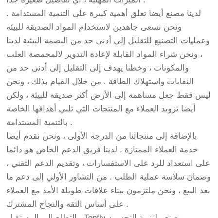
لدينا مصنع أيضا تعلق أهمية كبيرة على التنمية المستدامة .
ونحن نسعى جاهدين لاستخدام المواد الصديقة للبيئة
وعمليات التصنيع للتقليل إلى أدنى حد من البصمة البيئية لدينا
، ونحن شراء المواد القابلة لإعادة التدوير لالمحمصة العلب
والمكونات ، وخطنا يهدف إلى التقليل إلى أدنى حد من
النفايات واستهلاك الطاقة . من خلال القيام بذلك ، ونحن
ليس فقط جعل مساهمة إلى الأرض أكثر صديقة للبيئة ، ولكن
أيضا تزويد العملاء مع المنتجات التي تلبي أهدافها الخاصة
بالتنمية المستدامة .
بالإضافة إلى منتجاتنا من الدرجة الأولى ، ونحن نقدم أيضا
خدمة العملاء الممتازة . لدينا فريق الدعم الخاص هو دائما
على استعداد للرد على الاستفسارات ، وتقديم الدعم التقني ،
وضمان سلاسة عملية الطلب . من التشاور الأولي إلى دعم ما
بعد البيع ، ونحن ملتزمون ببناء علاقات طويلة الأمد مع العملاء
على أساس الثقة والنجاح المشترك .
التطلع إلى المستقبل ، Tenfly مصنع ملتزمة التحسين