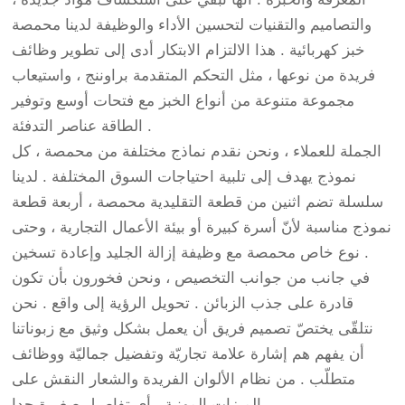
والتصاميم والتقنيات لتحسين الأداء والوظيفة لدينا محمصة
خبز كهربائية . هذا الالتزام الابتكار أدى إلى تطوير وظائف
فريدة من نوعها ، مثل التحكم المتقدمة براوننج ، واستيعاب
مجموعة متنوعة من أنواع الخبز مع فتحات أوسع وتوفير
الطاقة عناصر التدفئة .
الجملة للعملاء ، ونحن نقدم نماذج مختلفة من محمصة ، كل
نموذج يهدف إلى تلبية احتياجات السوق المختلفة . لدينا
سلسلة تضم اثنين من قطعة التقليدية محمصة ، أربعة قطعة
نموذج مناسبة لأنّ أسرة كبيرة أو بيئة الأعمال التجارية ، وحتى
نوع خاص محمصة مع وظيفة إزالة الجليد وإعادة تسخين .
في جانب من جوانب التخصيص ، ونحن فخورون بأن تكون
قادرة على جذب الزبائن . تحويل الرؤية إلى واقع . نحن
نتلقّى يختصّ تصميم فريق أن يعمل بشكل وثيق مع زبوناتنا
أن يفهم هم إشارة علامة تجاريّة وتفضيل جماليّة ووظائف
متطلّب . من نظام الألوان الفريدة والشعار النقش على
الميزات المهنية ، أي تفاصيل صغيرة جدا .