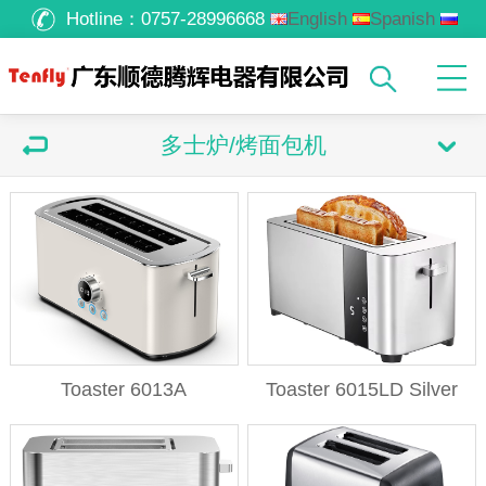
Hotline：
0757-28996668
English
Spanish
Russian
Arabic
多士炉/烤面包机
Toaster 6013A
Toaster 6015LD Silver