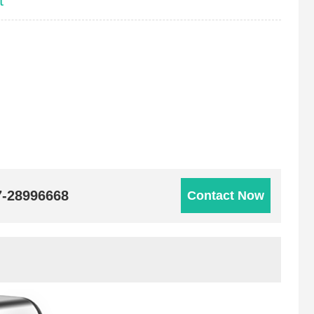
t
7-28996668
Contact Now