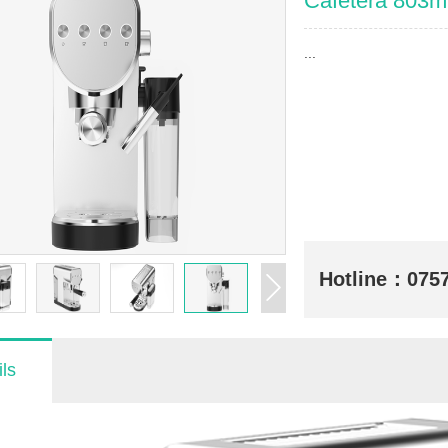
Cafetera 803m
...
Hotline：
075
ls