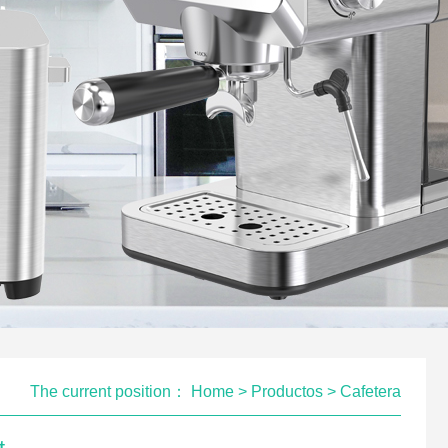
The current position：
Home
>
Productos
>
Cafetera