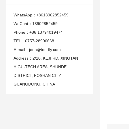
WhatsApp：
+8613902852459
WeChat：13902852459
Phone：+86 13794019474
TEL：0757-28996668
E-mail：jena@ten-fly.com
Address：2/10, KEJI RD, XINGTAN
HIGU-TECH AREA, SHUNDE
DISTRICT, FOSHAN CITY,
GUANGDONG, CHINA