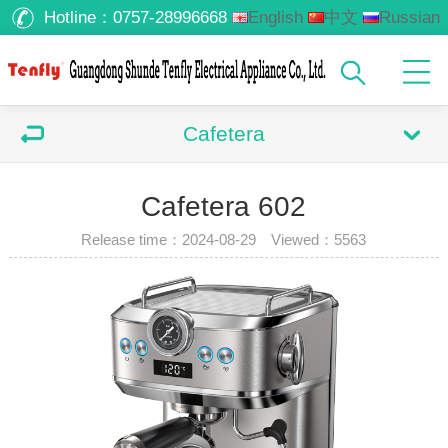
Hotline：
0757-28996668
English
中文
Russian
Arabic
Cafetera
Cafetera 602
Release time：2024-08-29 Viewed：
5563