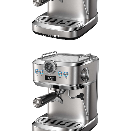
Double click to zoom
1
/
5