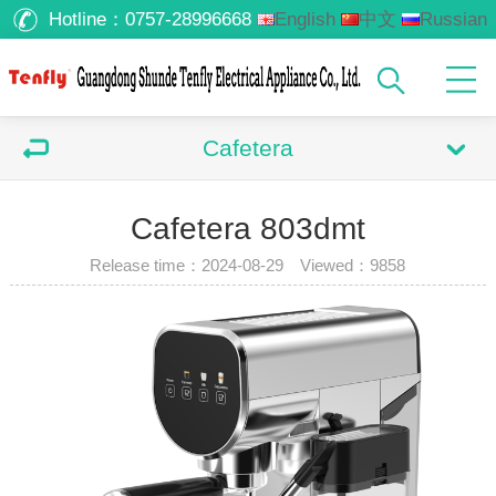
Hotline：
0757-28996668
English
中文
Russian
Arabic
Cafetera
Cafetera 803dmt
Release time：2024-08-29 Viewed：
9858