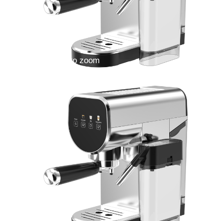
Double click to zoom
1
/
4