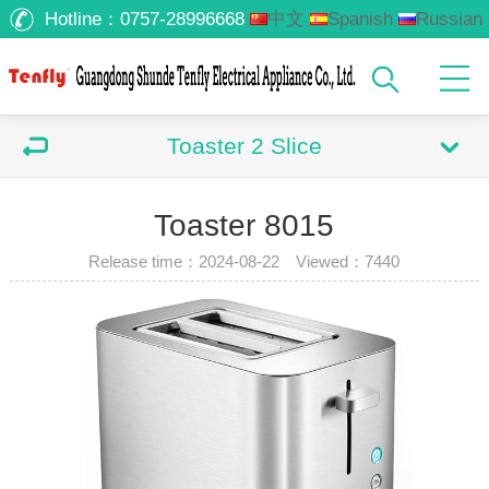
Hotline：
0757-28996668
中文
Spanish
Russian
Arabic
Toaster 2 Slice
Toaster 8015
Release time：2024-08-22 Viewed：
7440