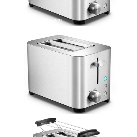
Double click to zoom
1
/
8