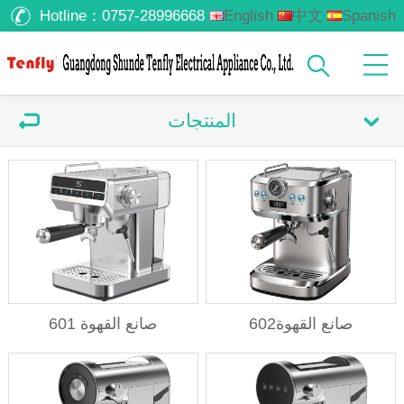
Hotline：
0757-28996668
English
中文
Spanish
Russian
المنتجات
صانع القهوة602
صانع القهوة 601