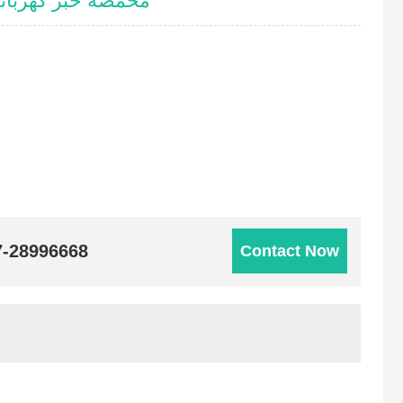
محمصة خبز كهربائية فض
7-28996668
Contact Now