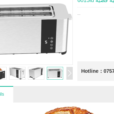
6015ld ية
...
Hotline：
075
ls