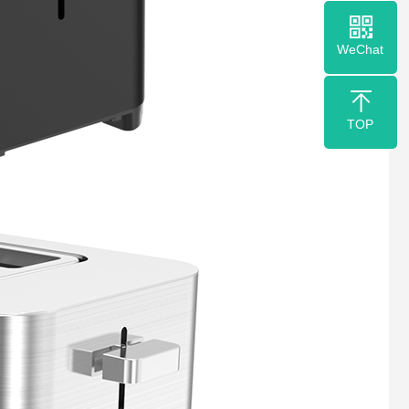
WeChat
TOP