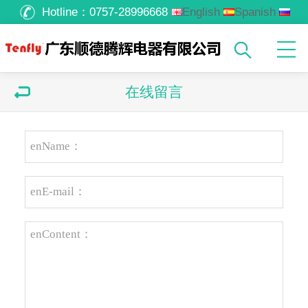
Hotline：
0757-28996668
English
Spanish
Russian
Arabic
在线留言