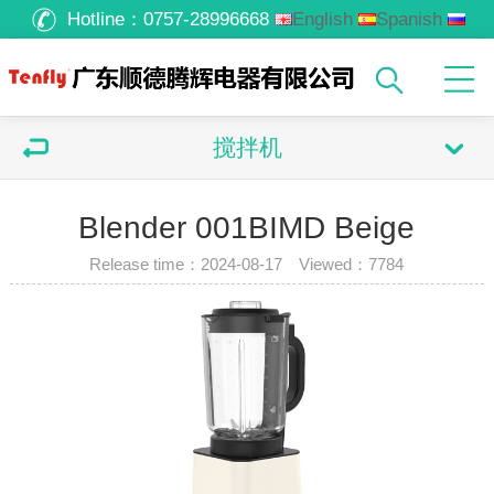
Hotline：
0757-28996668
English
Spanish
Russian
Arabic
搅拌机
Blender 001BIMD Beige
Release time：2024-08-17 Viewed：
7784