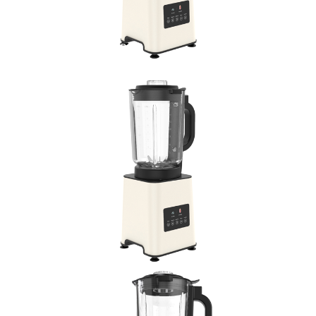
Double click to zoom
1
/
3